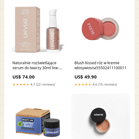
Naturalnie rozświetlające
Blush Kissed róż w kremie
serum do twarzy 30ml line-
wlosywiosna555024111000111000
Black Soap
US$ 74.00
US$ 49.90
★★★★★
4.7 (22 reviews)
★★★★★
4.6 (16 reviews)