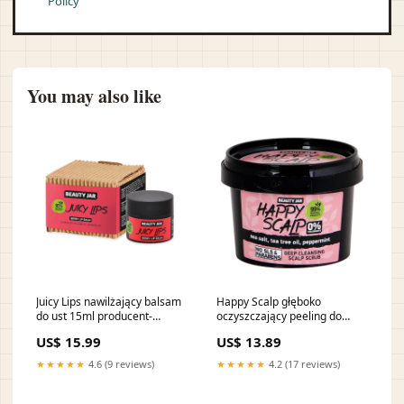
Policy
You may also like
Juicy Lips nawilżający balsam
Happy Scalp głęboko
do ust 15ml producent-
oczyszczający peeling do
Pjur555042555042555042555042555042
skóry głowy 100g
US$ 15.99
US$ 13.89
zapachyspring15500915500915500
★★★★★
4.6 (9 reviews)
★★★★★
4.2 (17 reviews)