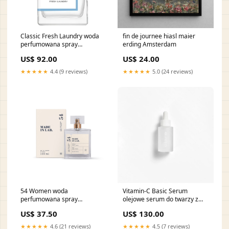
Classic Fresh Laundry woda
fin de journee hiasl maier
perfumowana spray
erding Amsterdam
zapachypromo155012155012
US$ 92.00
US$ 24.00
★★★★★
4.4 (9 reviews)
★★★★★
5.0 (24 reviews)
54 Women woda
Vitamin-C Basic Serum
perfumowana spray
olejowe serum do twarzy z
wedding_time555015111000111000111000
witaminą C 30ml line-
US$ 37.50
US$ 130.00
Nourishing Secrets Detox
Ritual
★★★★★
4.6 (21 reviews)
★★★★★
4.5 (7 reviews)