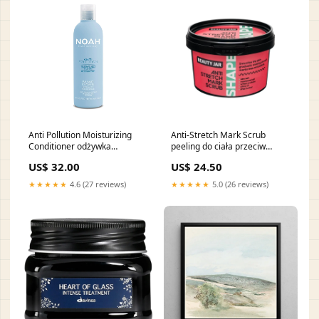
Anti Pollution Moisturizing
Anti-Stretch Mark Scrub
Conditioner odżywka
peeling do ciała przeciw
nawilżająco-oczyszczająca do
rozstępom 400g
US$ 32.00
US$ 24.50
włosów z olejem moringa i
wedding_time_top10555070555070
ekstraktem z aloesu 250ml
★★★★★
4.6 (27 reviews)
★★★★★
5.0 (26 reviews)
producent-
Farmona555157555157555157555157