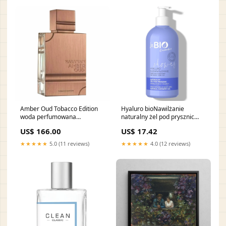
Amber Oud Tobacco Edition
Hyaluro bioNawilżanie
woda perfumowana
naturalny żel pod prysznic
Pojemność:200 ml
350ml producent-
US$ 166.00
US$ 17.42
Casmara555016555016555016
★★★★★
5.0 (11 reviews)
★★★★★
4.0 (12 reviews)