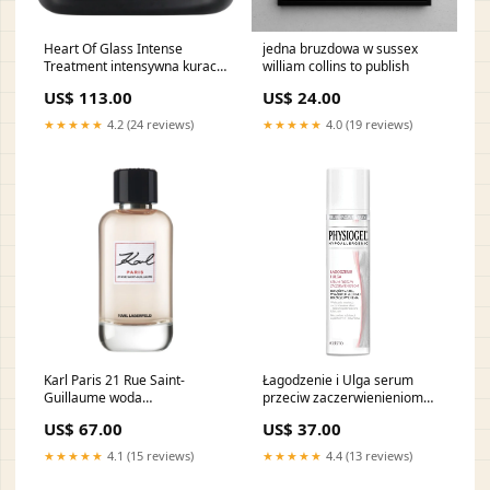
Heart Of Glass Intense
jedna bruzdowa w sussex
Treatment intensywna kuracja
william collins to publish
wzmacniająca kolor do
US$ 113.00
US$ 24.00
włosów blond 150ml
producent-Uppercut555029
★★★★★
4.2 (24 reviews)
★★★★★
4.0 (19 reviews)
Karl Paris 21 Rue Saint-
Łagodzenie i Ulga serum
Guillaume woda
przeciw zaczerwienieniom
perfumowana spray Tester
30ml line-Dynia z Imbirem
US$ 67.00
US$ 37.00
Pojemność:100 ml
★★★★★
4.1 (15 reviews)
★★★★★
4.4 (13 reviews)