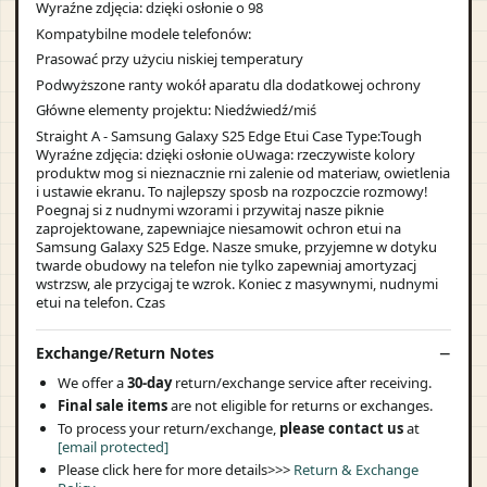
Wyraźne zdjęcia: dzięki osłonie o 98
Kompatybilne modele telefonów:
Prasować przy użyciu niskiej temperatury
Podwyższone ranty wokół aparatu dla dodatkowej ochrony
Główne elementy projektu: Niedźwiedź/miś
Straight A - Samsung Galaxy S25 Edge Etui Case Type:Tough
Wyraźne zdjęcia: dzięki osłonie oUwaga: rzeczywiste kolory
produktw mog si nieznacznie rni zalenie od materiaw, owietlenia
i ustawie ekranu. To najlepszy sposb na rozpoczcie rozmowy!
Poegnaj si z nudnymi wzorami i przywitaj nasze piknie
zaprojektowane, zapewniajce niesamowit ochron etui na
Samsung Galaxy S25 Edge. Nasze smuke, przyjemne w dotyku
twarde obudowy na telefon nie tylko zapewniaj amortyzacj
wstrzsw, ale przycigaj te wzrok. Koniec z masywnymi, nudnymi
etui na telefon. Czas
Exchange/Return Notes
We offer a
30-day
return/exchange service after receiving.
Final sale items
are not eligible for returns or exchanges.
To process your return/exchange,
please contact us
at
[email protected]
Please click here for more details>>>
Return & Exchange