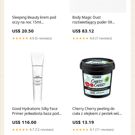
Sleeping Beauty krem pod
Body Magic Dust
oczy na noc 15ml
rozświetlający puder 09
spring_listingnuta-bazy-
Bronze Skin 3g producent-
US$ 20.50
US$ 83.12
grejpfrutbesty_zapachowebesty_zapachowe
Cuba
Original15500915500915500915500
★★★★★
4.9 (5 reviews)
★★★★★
4.6 (7 reviews)
Good Hydrations Silky Face
Cherry Cherry peeling do
Primer jedwabista baza pod
ciała z olejkiem z pestek wiśni
makijaż 30ml działanie-
i olejkiem ze słodkich
US$ 116.00
US$ 13.19
ochrona przed słońcem
migdałów 200g line-You're
Perfect Love
★★★★★
4.7 (12 reviews)
★★★★★
4.1 (11 reviews)