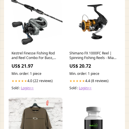
Kestrel Finesse Fishing Rod
Shimano FX 1000FC Reel |
and Reel Combo For Bass,
Spinning Fishing Reels - Mias
Trout, Panfish and Walleye,
Angling
US$ 21.97
US$ 20.72
Best Bait Finesse System
Fishing Rod Combo For Bass
Min. order: 1 piece
Min. order: 1 piece
Fishing
4.0 (22 reviews)
4.4 (8 reviews)
★★★★★
★★★★★
Sold :
Login>>
Sold :
Login>>