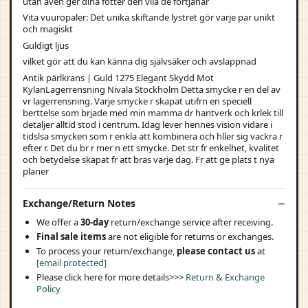
utan även ger dina fötter den vila de förtjänar
Vita vuuropaler: Det unika skiftande lystret gör varje par unikt
och magiskt
Guldigt ljus
vilket gör att du kan känna dig självsäker och avslappnad
Antik pärlkrans | Guld 1275 Elegant Skydd Mot
KylanLagerrensning Nivala Stockholm Detta smycke r en del av
vr lagerrensning. Varje smycke r skapat utifrn en speciell
berttelse som brjade med min mamma dr hantverk och krlek till
detaljer alltid stod i centrum. Idag lever hennes vision vidare i
tidslsa smycken som r enkla att kombinera och hller sig vackra r
efter r. Det du br r mer n ett smycke. Det str fr enkelhet, kvalitet
och betydelse skapat fr att bras varje dag. Fr att ge plats t nya
planer
Exchange/Return Notes
We offer a
30-day
return/exchange service after receiving.
Final sale items
are not eligible for returns or exchanges.
To process your return/exchange,
please contact us
at
[email protected]
Please click here for more details>>>
Return & Exchange
Policy