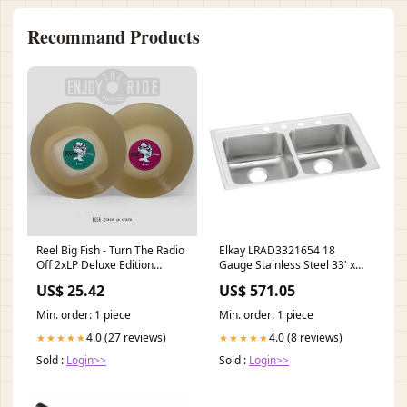
Recommand Products
Reel Big Fish - Turn The Radio
Elkay LRAD3321654 18
Off 2xLP Deluxe Edition
Gauge Stainless Steel 33' x
(ETR183)
21.25' x 6.5' Double Bowl Top
US$ 25.42
US$ 571.05
Mount Kitchen Sink Mounting-
Surface Mounted
Min. order: 1 piece
Min. order: 1 piece
4.0 (27 reviews)
4.0 (8 reviews)
★★★★★
★★★★★
Sold :
Login>>
Sold :
Login>>