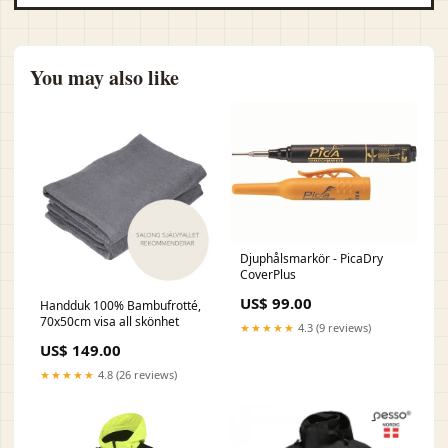
You may also like
Djuphålsmarkör - PicaDry
CoverPlus
US$ 99.00
Handduk 100% Bambufrotté,
70x50cm visa all skönhet
★★★★★
4.3 (9 reviews)
US$ 149.00
★★★★★
4.8 (26 reviews)